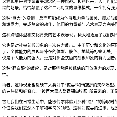
这种现象是对传统审美观念的一种挑战。长期以来，人们可能习惯
绘的场景，恰恰颠覆了这种二元对立的思维模式。一个拥有强
这种“巨大”的身躯，反而可能成为他展现力量与柔美、爆发与
和爆发力，完成复杂的动作，他们的力量感与艺术表现力完美
这种跨越体型和文化背景的艺术表😎现，极大地拓展了我们对“
它也是对社会刻板印象的一次有力反击。由于历史和文化的原因
了，个体能力的展现与外在的体型、肤色、地域等标签无关。
仅是个人能力的强大，更是对那些狭隘的刻板印象的有力回击
这种“翻白眼”的反应，是对那些曾经被低估的群体潜力的发现
性。
再者，这种现象也反映了人类对于“惊喜”和“超越”的天然渴
的🔥热情和好奇心。“被巨大黑人整得翻白💡眼”所带来的，
它让我们在日常生活中，能够偶尔体验到那种“哇！”的惊叹时
个值得我们去深入了解和学习的领域。这种对惊喜的追求，也