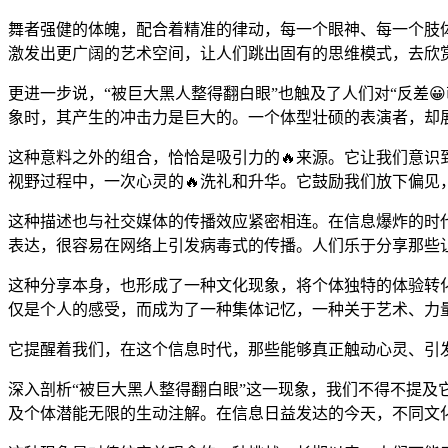
舞者强健的体魄，配合着精准的律动，每一个眼神、每一个肢
激发出更广阔的艺术空间，让人们跳出固有的思维模式，去欣
更进一步说，“被巨大黑人整得翻白眼”也触及了人们对“反差
象时，其产生的冲击力是巨大的。一个体型壮硕的表演者，却
这种意料之外的组合，恰恰是吸引力的🔥来源。它让我们意识
视野过程中，一次心灵的🔥洗礼和升华。它鼓励我们放下偏
这种描述也与社交媒体的传播效应紧密相连。在信息爆炸的时
表达，很容易在网络上引发病毒式的传播。人们乐于分享那些
这种分享本身，也形成了一种文化现象，将个体独特的体验转化
仅是个人的感受，而成为了一种集体记忆，一种关于艺术、力
它提醒着我们，在这个信息时代，那些能够真正触动心灵、引
深入剖析“被巨大黑人整得翻白眼”这一现象，我们不得不提
及个体潜能无限的生动注解。在信息日益发达的今天，不同文