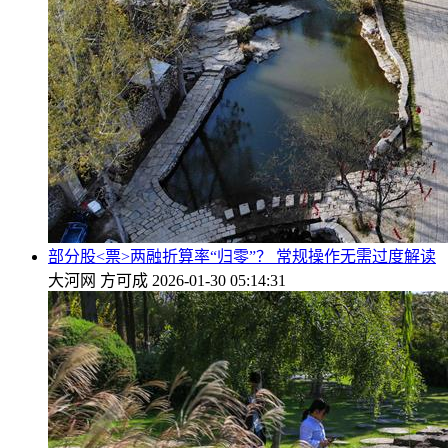
部分股<票>两融折算率“归零”？ 常规操作无需过度解读
大河网
方可成
2026-01-30 05:14:31