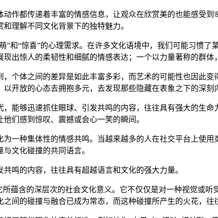
体动作都传递着丰富的情感信息，让观众在欣赏美的也能感受到
赏和理解不同文化背景下的独特魅力。
😀萌”和“惊喜”的心理需求。在许多文化语境中，我们可能习惯
展现出惊人的柔韧性和细腻的情感表达；一个以力量著称的群体
到，个体之间的差异是如此丰富多彩，而艺术的可能性也因此变
见，以开放的心态去拥抱多元，去发现那些隐藏在表象之下的深刻
代，能够迅速抓住眼球、引发共鸣的内容，往往具有强大的生命力
让他们感到惊叹、震撼或会心一笑的瞬间。
为一种集体性的情感共鸣。当越来越多的人在社交平台上使用类
量与文化碰撞的共同语言。
发共鸣的内容，往往具有超越语言和文化的强大力量。
及它所蕴含的深层次的社会文化意义。它不仅仅是对一种视觉或听
化之间的碰撞与融合已成为常态，而这种碰撞所产生的火花，往