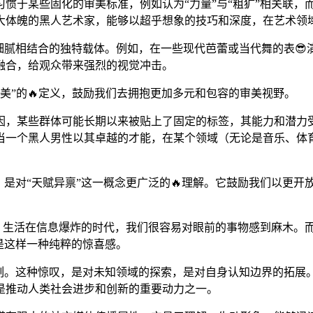
于某些固化的审美标准，例如认为“力量”与“粗犷”相关联，而“艺
大体魄的黑人艺术家，能够以超乎想象的技巧和深度，在艺术领域
细腻相结合的独特载体。例如，在一些现代芭蕾或当代舞的表
融合，给观众带来强烈的视觉冲击。
美”的🔥定义，鼓励我们去拥抱更加多元和包容的审美视野。
，某些群体可能长期以来被贴上了固定的标签，其能力和潜力受
当一个黑人男性以其卓越的才能，在某个领域（无论是音乐、体
。
，是对“天赋异禀”这一概念更广泛的🔥理解。它鼓励我们以更
望。生活在信息爆炸的时代，我们很容易对眼前的事物感到麻木。
正是这样一种纯粹的惊喜感。
刻。这种惊叹，是对未知领域的探索，是对自身认知边界的拓展。
是推动人类社会进步和创新的重要动力之一。