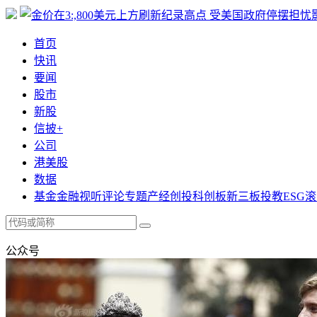
首页
快讯
要闻
股市
新股
信披+
公司
港美股
数据
基金
金融
视听
评论
专题
产经
创投
科创板
新三板
投教
ESG
滚
公众号