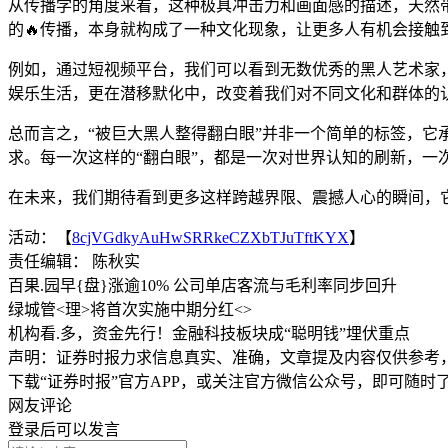
从传播学的角度来看，这种极具冲击力和画面感的描述，天然
的🔥传播，本身就构成了一种文化现象，让更多人有机会接触
例如，通过短视频平台，我们可以看到无数优秀的黑人艺术家，
娱乐生活，更在潜移默化中，改变着我们对不同文化和群体的
总而言之，“被巨大黑人整得翻白眼”并非一个简单的标签，它
求。每一次这样的“翻白眼”，都是一次对世界认知的刷新，一
在未来，我们期待看到更多这样跨越界限、震撼人心的瞬间，
活动：【
8cjVGdkyAuHwSRRkeCZXbTJuTftKYX
】
责任编辑： 陈秋实
百果.园早{盘}涨逾10% 公司单店客流与毛利率同步回升
绿城管<理>将首次实施中期分红<>
机构看.多，资金先行！金融科技板块成“聪明钱”埋伏重点
声明：证券时报力求信息真实、准确，文章提及内容仅供参考
下载“证券时报”官方APP，或关注官方微信公众号，即可随
网友评论
登录
后可以发言