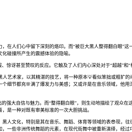
力，在人们心中留下深刻的烙印。而“被巨大黑人整得翻白眼”这
文化碰撞所产生的震撼体验的隐喻。
、惊讶甚至赞叹的反应。它触及了人们内心深处对于“超越”和“
黑人艺术家，以其精湛的技艺，将一种原本💡看似笨拙或粗犷
个细节都充🌸满了爆发力与美感；又或许是在音乐领域，他用
出的强大自信与魅力。而“整得翻白眼”，则生动地描绘了观众在
喜，是一种对既有审美标准的一次大胆挑战。
黑人文化，特别是其在音乐、舞蹈、体育等领域的表😎现，往
如，一些非洲传统舞蹈的元素，在现代街舞中被重新演绎，经过