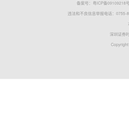
备案号：
粤ICP备09109218
违法和不良信息举报电话：0755-83
深圳证券
Copyright