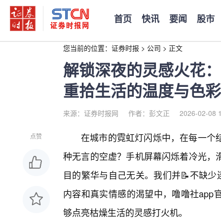
首页
快讯
要闻
股市
您当前的位置：
证券时报
>
公司
>
正文
解锁深夜的灵感火花：
重拾生活的温度与色彩
来源：证券时报网
作者：彭文正
2026-02-08 
在城市的霓虹灯闪烁中，在每一个
点赞
种无言的空虚？手机屏幕闪烁着冷光，
目的繁华与自己无关。我们并📝不缺少
内容和真实情感的渴望中，噜噜社app
够点亮枯燥生活的灵感打火机。