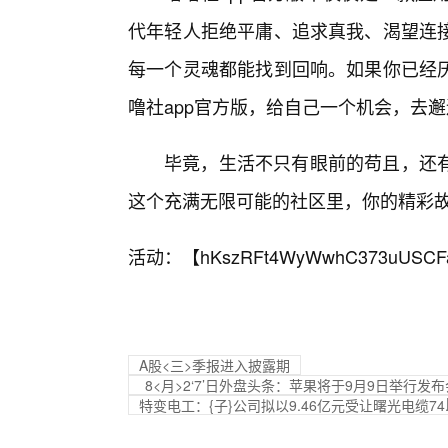
代年轻人拒绝平庸、追求真我、渴望连
每一个灵魂都能找到回响。如果你已经
噜社app官方版，给自己一个机会，去
毕竟，生活不只有眼前的苟且，还
这个充满无限可能的社区里，你的精彩
活动：【
hKszRFt4WyWwhC373uUSCF
A股<三>季报进入披露期
8<月>2‘7’日外盘头条：苹果将于9月9日举行
特变电工：{子}公司拟以9.46亿元受让曙光电缆74