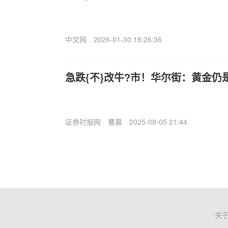
中文网
2026-01-30 18:26:36
急跌{不}改牛?市！华尔街：黄金仍
证券时报网
曹晨
2025-08-05 21:44
关